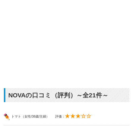
NOVAの口コミ（評判）～全21件～
トマト（女性/38歳/主婦）
評価：