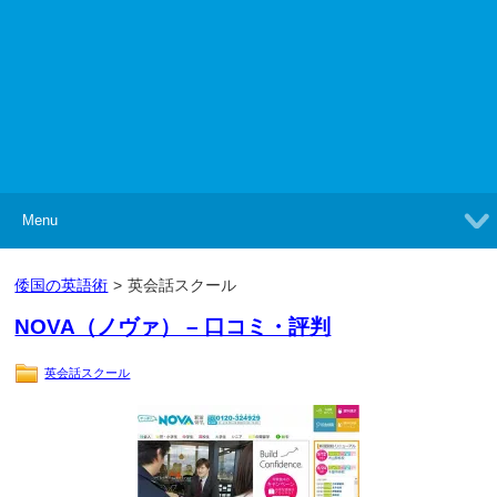
Menu
倭国の英語術
>
英会話スクール
NOVA（ノヴァ） – 口コミ・評判
英会話スクール