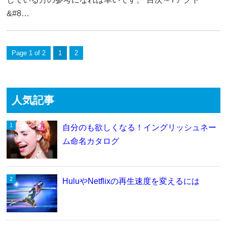
&#8…
Page 1 of 2
1
2
人気記事
自分のも欲しくなる！イングリッシュネー
ム命名カタログ
HuluやNetflixの再生速度を変えるには