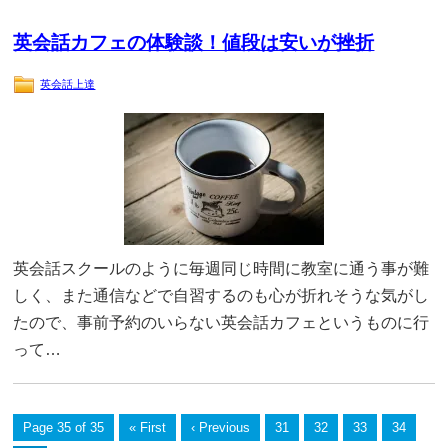
英会話カフェの体験談！値段は安いが挫折
英会話上達
英会話スクールのように毎週同じ時間に教室に通う事が難
しく、また通信などで自習するのも心が折れそうな気がし
たので、事前予約のいらない英会話カフェというものに行
って…
Page 35 of 35
« First
‹ Previous
31
32
33
34